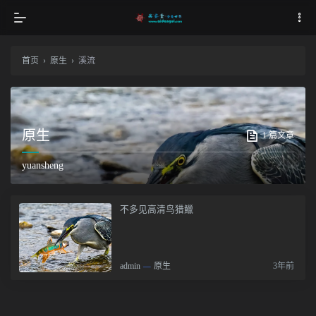
首页
›
原生
›
溪流
原生
1 篇文章
yuansheng
不多见高清鸟猎鱲
admin
—
原生
3年前