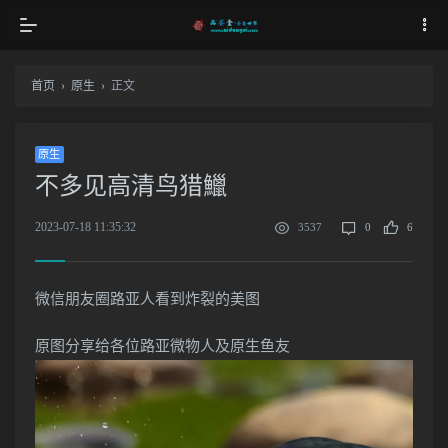
首页
›
原生
›
正文
原生
不多见高清鸟猎鱲
2023-07-18 11:35:32
3537
0
6
微信朋友圈路亚人看到炸裂的美图
原图分享给各位路亚微物人及原生鱼友